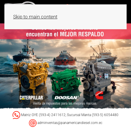
Skip to main content
Matriz GYE (593-4) 2411612; Sucursal Manta (593-5) 6054480
adminventas@panamericandiesel.com.ec