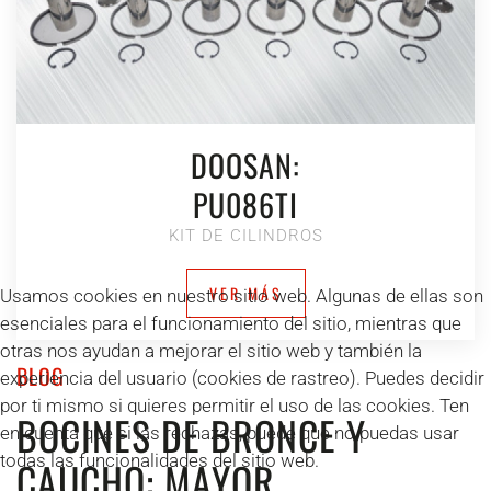
DOOSAN:
PU086TI
KIT DE CILINDROS
VER MÁS
Usamos cookies en nuestro sitio web. Algunas de ellas son
esenciales para el funcionamiento del sitio, mientras que
otras nos ayudan a mejorar el sitio web y también la
BLOG
experiencia del usuario (cookies de rastreo). Puedes decidir
por ti mismo si quieres permitir el uso de las cookies. Ten
BOCINES DE BRONCE Y
en cuenta que si las rechazas, puede que no puedas usar
todas las funcionalidades del sitio web.
CAUCHO: MAYOR