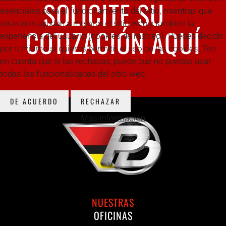
SOLICITE SU
esenciales para el funcionamiento del sitio, mientras que
otras nos ayudan a mejorar el sitio web y también la
COTIZACIÓN AQUÍ
experiencia del usuario (cookies de rastreo). Puedes decidir
por ti mismo si quieres permitir el uso de las cookies. Ten
en cuenta que si las rechazas, puede que no puedas usar
todas las funcionalidades del sitio web.
DE ACUERDO
RECHAZAR
Más información
NUESTRAS
OFICINAS