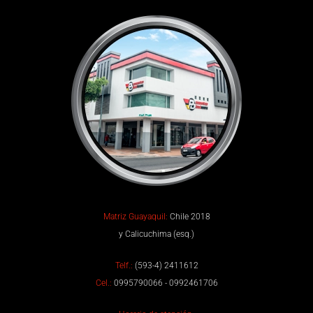
Matriz Guayaquil:
Chile 2018
y Calicuchima (esq.)
Telf.:
(593-4) 2411612
Cel.:
0995790066 - 0992461706