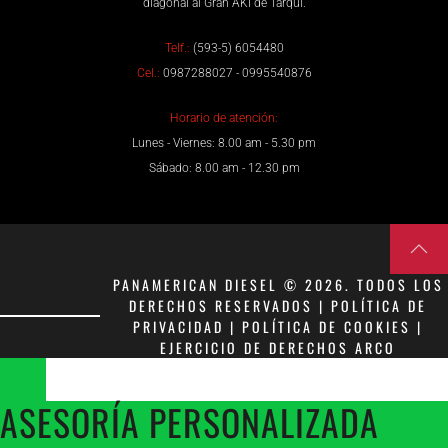
diagonal al Gran AKI de Tarqui.
Telf.:
(593-5) 6054480
Cel.:
0987288027 - 0995540876
Horario de atención:
Lunes - Viernes: 8.00 am - 5.30 pm
Sábado: 8.00 am - 12.30 pm
PANAMERICAN DIESEL © 2026. TODOS LOS
DERECHOS RESERVADOS | POLÍTICA DE
PRIVACIDAD | POLÍTICA DE COOKIES |
EJERCICIO DE DERECHOS ARCO
ASESORÍA PERSONALIZADA