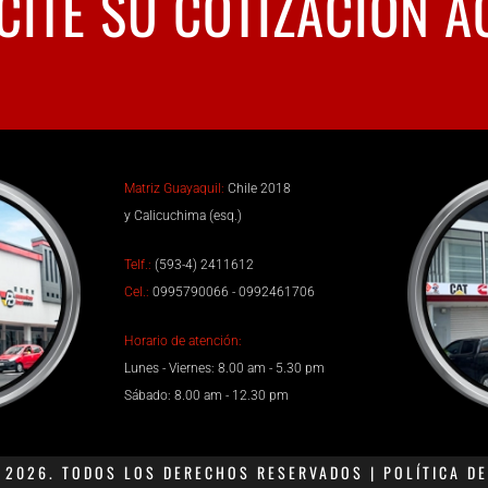
CITE SU COTIZACIÓN A
Matriz Guayaquil:
Chile 2018
y Calicuchima (esq.)
Telf.:
(593-4) 2411612
Cel.:
0995790066 - 0992461706
Horario de atención:
Lunes - Viernes: 8.00 am - 5.30 pm
Sábado: 8.00 am - 12.30 pm
2026. TODOS LOS DERECHOS RESERVADOS | POLÍTICA DE 