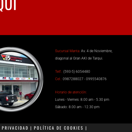
QUÍ
Sucursal Manta:
Av. 4 de Noviembre,
diagonal al Gran AKI de Tarqui.
Telf.:
(593-5) 6054480
Cel.:
0987288027 - 0995540876
Horario de atención:
Lunes - Viernes: 8.00 am - 5.30 pm
Sábado: 8.00 am - 12.30 pm
PRIVACIDAD | POLÍTICA DE COOKIES |