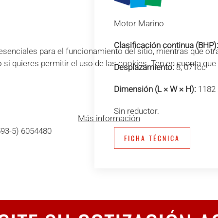
Motor Marino
Clasificación continua (BHP)
enciales para el funcionamiento del sitio, mientras que otra
o si quieres permitir el uso de las cookies. Ten en cuenta qu
Desplazamiento:
8, 071cc
Dimensión (L × W × H):
1182 
Sin reductor.
Más información
593-5) 6054480
FICHA TÉCNICA