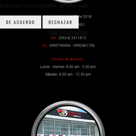
todas las funcionalidades del sitio web.
Matriz Guayaquil:
Chile 2018
DE ACUERDO
RECHAZAR
y Calicuchima (esq.)
Más información
Telf.:
(593-4) 2411612
Cel.:
0995790066 - 0992461706
Horario de atención:
Lunes - Viernes: 8.00 am - 5.30 pm
Sábado: 8.00 am - 12.30 pm