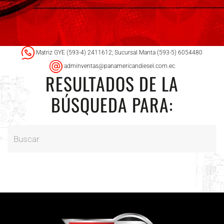
Matriz GYE (593-4) 2411612; Sucursal Manta (593-5) 6054480
adminventas@panamericandiesel.com.ec
RESULTADOS DE LA
BÚSQUEDA PARA: